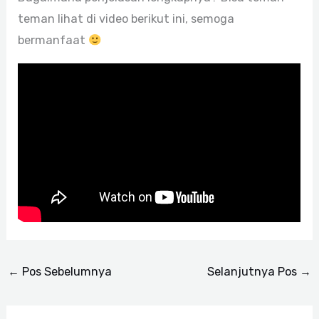
teman lihat di video berikut ini, semoga
bermanfaat
←
Pos Sebelumnya
Selanjutnya Pos
→