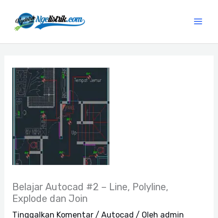
Lewati
ke
konten
Belajar Autocad #2 – Line, Polyline,
Explode dan Join
Tinggalkan Komentar
/
Autocad
/ Oleh
admin