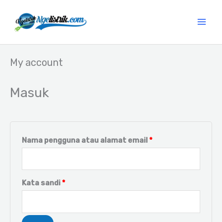
Lewati
ke
konten
My account
Wajib
Wajib
Wajib
Wajib
Wajib
Masuk
Nama pengguna atau alamat email
*
Kata sandi
*