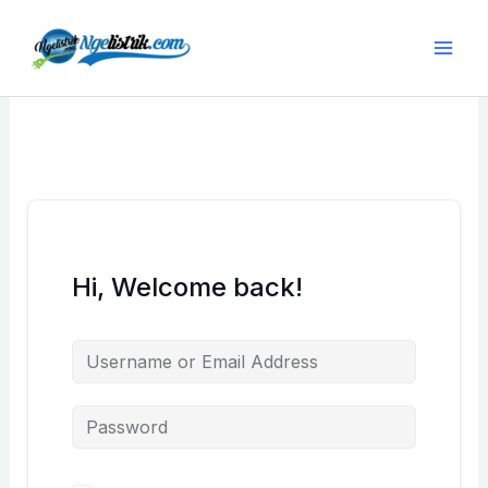
Lewati
ke
konten
Hi, Welcome back!