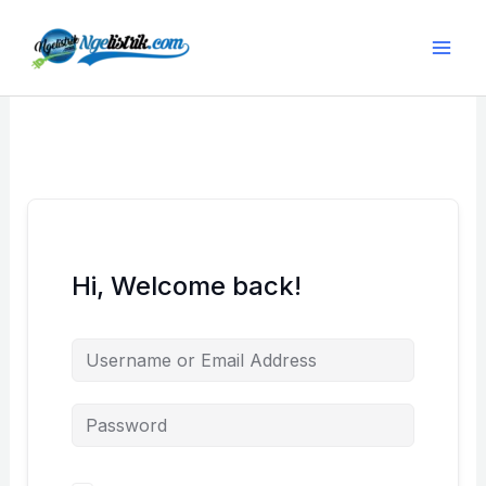
Lewati
ke
konten
Hi, Welcome back!