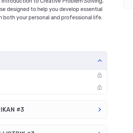
Introduction to Creative Problem Solving,”
e designed to help you develop essential
 in both your personal and professional life.
IKAN #3