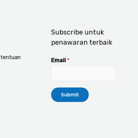
Subscribe untuk
penawaran terbaik
etentuan
Email
*
Submit