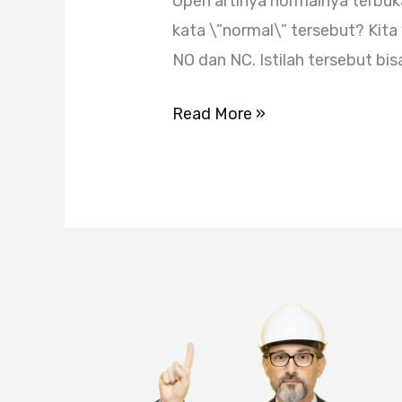
Open artinya normalnya terbu
kata \”normal\” tersebut? Kita 
NO dan NC. Istilah tersebut bi
Read More »