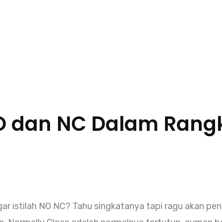
O dan NC Dalam Rang
istilah NO NC? Tahu singkatanya tapi ragu akan peng