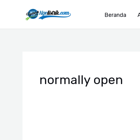
Lewati
ke
Beranda
konten
normally open