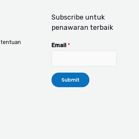
Subscribe untuk
penawaran terbaik
etentuan
Email
*
Submit