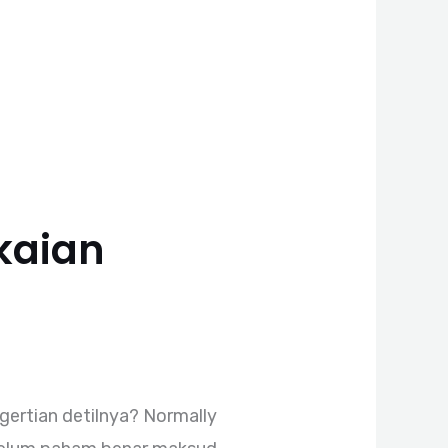
kaian
ertian detilnya? Normally