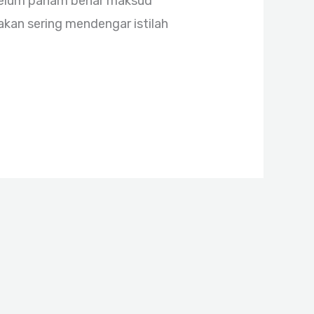
 belum paham benar maksud
 akan sering mendengar istilah