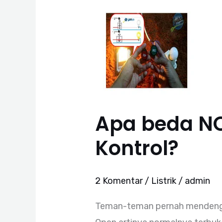
Apa
beda
NO
dan
NC
Dalam
Rangkaian
Apa beda N
Kontrol?
Kontrol?
2 Komentar
/
Listrik
/
admin
Teman-teman pernah mendengar 