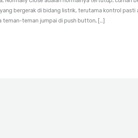
ka, Normally Close adalah normalnya tertutup, cuman
yang bergerak di bidang listrik, terutama kontrol pasti
sa teman-teman jumpai di push button, […]