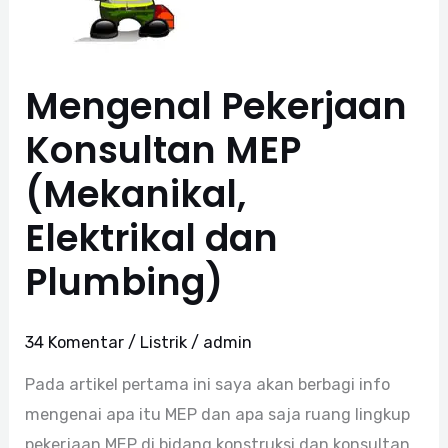
Elektrikal
dan
Plumbing)
Mengenal Pekerjaan
Konsultan MEP
(Mekanikal,
Elektrikal dan
Plumbing)
34 Komentar
/
Listrik
/
admin
Pada artikel pertama ini saya akan berbagi info
mengenai apa itu MEP dan apa saja ruang lingkup
pekerjaan MEP di bidang konstruksi dan konsultan