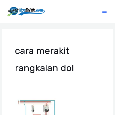
Lewati
ke
konten
cara merakit
rangkaian dol
Merakit
Rangkaian