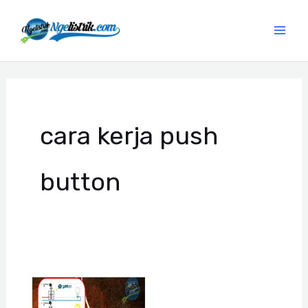
Lewati
ke
konten
cara kerja push
button
Apa
beda