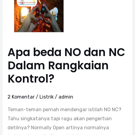
NO
dan
NC
Dalam
Rangkaian
Kontrol?
Apa beda NO dan NC
Dalam Rangkaian
Kontrol?
2 Komentar
/
Listrik
/
admin
Teman-teman pernah mendengar istilah NO NC?
Tahu singkatanya tapi ragu akan pengertian
detilnya? Normally Open artinya normalnya