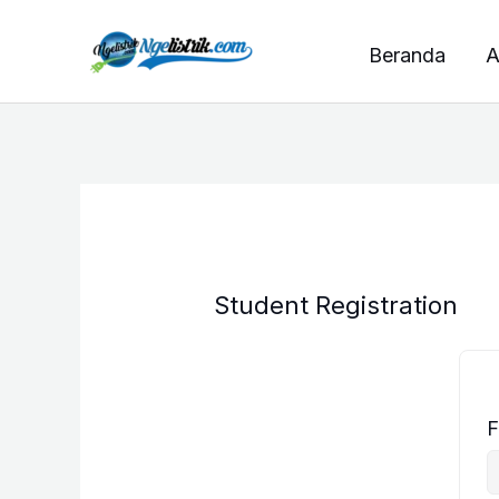
Lewati
ke
Beranda
A
konten
Student Registration
F