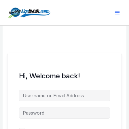
Lewati
ke
konten
Hi, Welcome back!