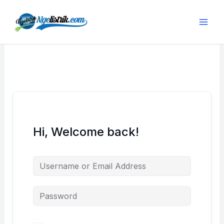
Lewati
ke
konten
Hi, Welcome back!